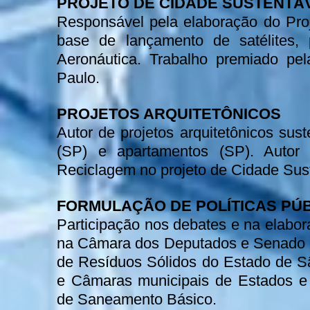
PROJETO DE CIDADE SUSTENTÁ
Responsável pela elaboração do Pro
base de lançamento de satélites,
Aeronáutica. Trabalho premiado pe
Paulo.
PROJETOS ARQUITETÔNICOS
Autor de projetos arquitetônicos sust
(SP) e apartamentos (SP). Autor 
Reciclagem no projeto de Cidade Sust
FORMULAÇÃO DE POLÍTICAS PÚ
Participação nos debates e na elabor
na Câmara dos Deputados e Senado Fe
de Resíduos Sólidos do Estado de S
e Câmaras municipais de Estados e 
de Saneamento Básico.